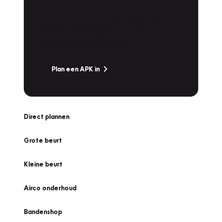
Is het weer tijd voor de jaarlijkse APK? Ga
snel naar Vakgarage bij u in de buurt, en ga
zonder zorgen de weg op!
Plan een APK in
Direct plannen
Grote beurt
Kleine beurt
Airco onderhoud
Bandenshop