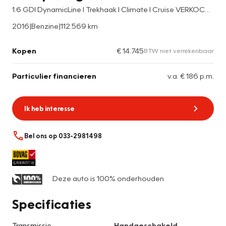
1.6 GDI DynamicLine I Trekhaak I Climate I Cruise VERKOCHT
2016
|
Benzine
|
112.569 km
Kopen
€ 14.745
BTW niet verrekenbaar
Particulier financieren
v.a. € 186 p.m.
Ik heb interesse
Bel ons op 033-2981498
Deze auto is 100% onderhouden
Specificaties
Transmissie
Handgeschakeld