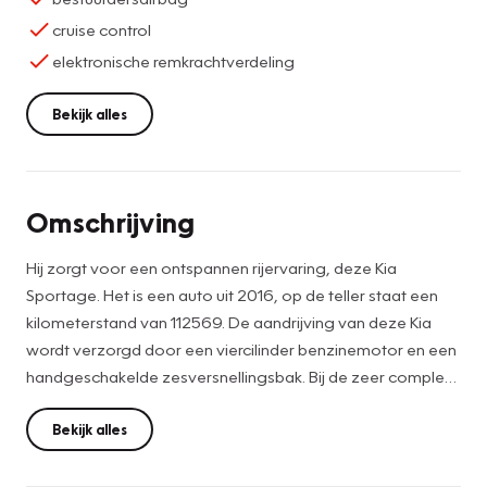
cruise control
elektronische remkrachtverdeling
Bekijk alles
Omschrijving
Hij zorgt voor een ontspannen rijervaring, deze Kia
Sportage. Het is een auto uit 2016, op de teller staat een
kilometerstand van 112569. De aandrijving van deze Kia
wordt verzorgd door een viercilinder benzinemotor en een
handgeschakelde zesversnellingsbak. Bij de zeer complete
uitrusting van deze auto behoren ook 19 inch lichtmetalen
velgen, LED-dagrijverlichting, donker getint glas achter en
Bekijk alles
verstelbare lendensteunen.