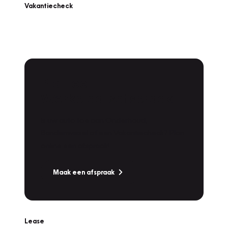
Vakantiecheck
Plan een
Werkplaatsafspraak
Is uw auto toe aan Onderhoud,
Bandenwissel of een Vakantiecheck? Plan
online een afspraak!
Maak een afspraak
Lease