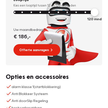
Kies een looptijd tussen
12
en
120
maanden
120
mnd
Uw maandbedrag:
€ 186
,-
Offerte aanvragen
Opties en accessoires
alarm klasse 1(startblokkering)
Anti Blokkeer Systeem
Anti doorSlip Regeling
bestuurdersairbag