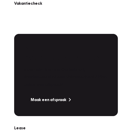
Vakantiecheck
Plan een
Werkplaatsafspraak
Is uw auto toe aan Onderhoud,
Bandenwissel of een Vakantiecheck? Plan
online een afspraak!
Maak een afspraak
Lease