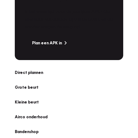
Is het weer tijd voor de jaarlijkse APK? Ga
snel naar Vakgarage bij u in de buurt, en ga
zonder zorgen de weg op!
Plan een APK in
Direct plannen
Grote beurt
Kleine beurt
Airco onderhoud
Bandenshop