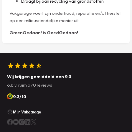
Draagt bij aan recycling van grondstoffen
Vakgarage voert zijn onderhoud, reparatie en/of herstel
op een milieuvriendelijke manier uit.
GroenGedaan! is GoedGedaan!
Wij krijgen gemiddeld een 9.3
o.b.v. ruim 570 reviews
9.3/10
Mijn Vakgarage