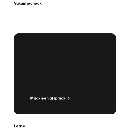
Vakantiecheck
Plan een
Werkplaatsafspraak
Is uw auto toe aan Onderhoud,
Bandenwissel of een Vakantiecheck? Plan
online een afspraak!
Maak een afspraak
Lease