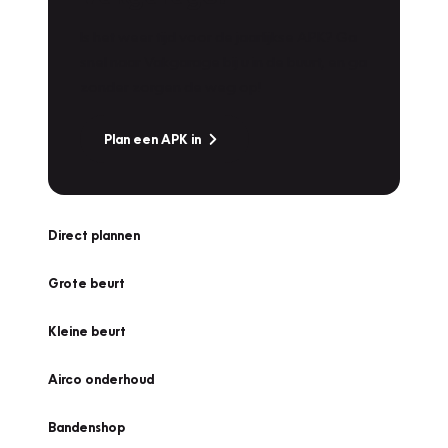
Is het weer tijd voor de jaarlijkse APK? Ga
snel naar Vakgarage bij u in de buurt, en ga
zonder zorgen de weg op!
Plan een APK in
Direct plannen
Grote beurt
Kleine beurt
Airco onderhoud
Bandenshop