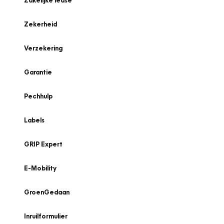
Zakelijke lease
Zekerheid
Verzekering
Garantie
Pechhulp
Labels
GRIP Expert
E-Mobility
GroenGedaan
Inruilformulier