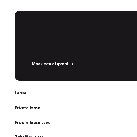
Plan een
Werkplaatsafspraak
Is uw auto toe aan Onderhoud, Bandenwissel of een Va
Maak een afspraak
Lease
Private lease
Private lease used