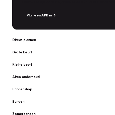
Is het weer tijd voor de jaarlijkse APK? Ga snel naar V
Plan een APK in
Direct plannen
Grote beurt
Kleine beurt
Airco onderhoud
Bandenshop
Banden
Zomerbanden