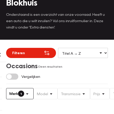
Blokhuis
Onderstaand is een overzicht van onze voorraad. Heeft u
een auto die u wilt inruilen? Vul ons inruilformulier in. Deze
vindt u onder 'Extra diensten'.
Filteren
Occasions
Geen resultaten
Vergelijken
Merk
Model
Transmissie
Prijs
1