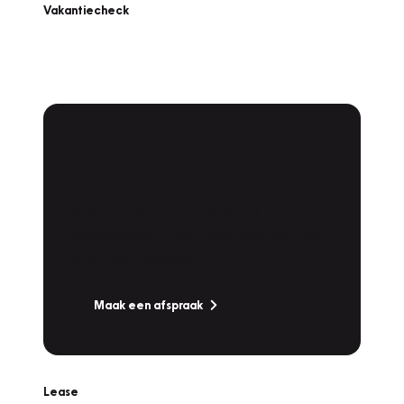
Vakantiecheck
Plan een
Werkplaatsafspraak
Is uw auto toe aan Onderhoud,
Bandenwissel of een Vakantiecheck? Plan
online een afspraak!
Maak een afspraak
Lease