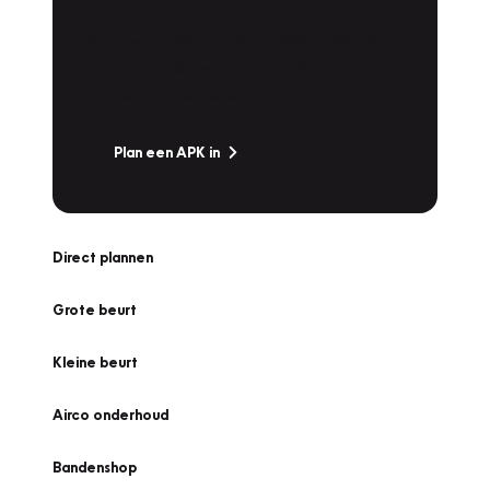
Is het weer tijd voor de jaarlijkse APK? Ga
snel naar Vakgarage bij u in de buurt, en ga
zonder zorgen de weg op!
Plan een APK in
Direct plannen
Grote beurt
Kleine beurt
Airco onderhoud
Bandenshop