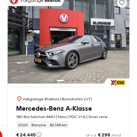
Vakgarage Blokhuis
| Bunschoten (UT)
Mercedes-Benz A-Klasse
180 Bns Solution AMG | Navi | PDC V+A | Stoel verw.
2020
Benzine
82.146 km
€ 24.445
€ 296
of v.a.
/mnd