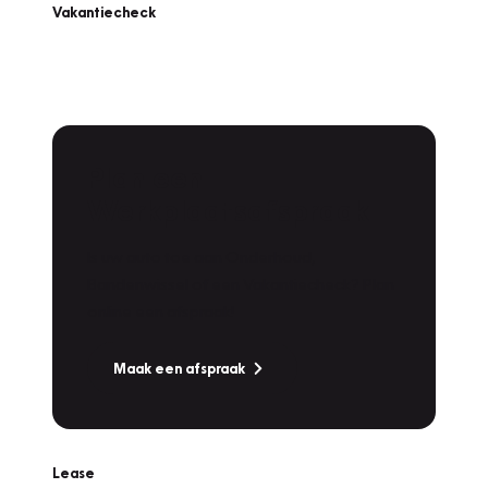
Vakantiecheck
Plan een
Werkplaatsafspraak
Is uw auto toe aan Onderhoud,
Bandenwissel of een Vakantiecheck? Plan
online een afspraak!
Maak een afspraak
Lease