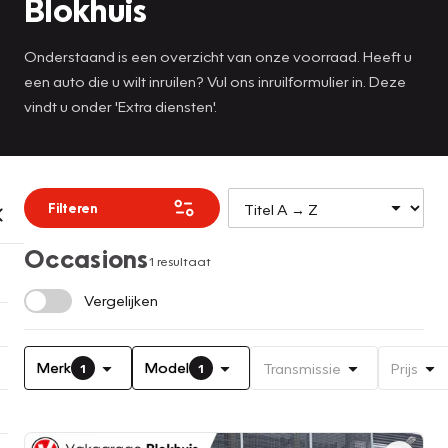
Blokhuis
Onderstaand is een overzicht van onze voorraad. Heeft u
een auto die u wilt inruilen? Vul ons inruilformulier in. Deze
vindt u onder 'Extra diensten'.
Filteren
Occasions
1 resultaat
Vergelijken
Merk
Model
Transmissie
Prijs
1
1