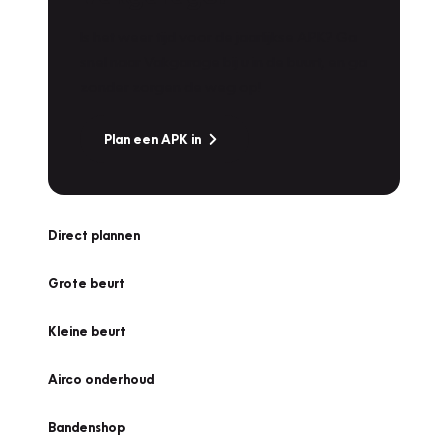
Is het weer tijd voor de jaarlijkse APK? Ga
snel naar Vakgarage bij u in de buurt, en ga
zonder zorgen de weg op!
Plan een APK in
Direct plannen
Grote beurt
Kleine beurt
Airco onderhoud
Bandenshop