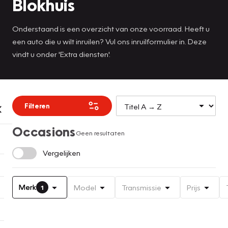
Blokhuis
Onderstaand is een overzicht van onze voorraad. Heeft u
een auto die u wilt inruilen? Vul ons inruilformulier in. Deze
vindt u onder 'Extra diensten'.
Filteren
Occasions
Geen resultaten
Vergelijken
Merk
Model
Transmissie
Prijs
1