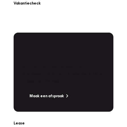
Vakantiecheck
Plan een
Werkplaatsafspraak
Is uw auto toe aan Onderhoud,
Bandenwissel of een Vakantiecheck? Plan
online een afspraak!
Maak een afspraak
Lease