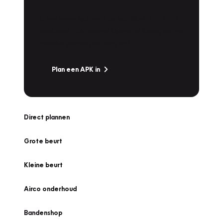
Is het weer tijd voor de jaarlijkse APK? Ga
snel naar Vakgarage bij u in de buurt, en ga
zonder zorgen de weg op!
Plan een APK in
Direct plannen
Grote beurt
Kleine beurt
Airco onderhoud
Bandenshop