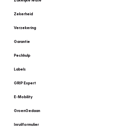
Zakelijke lease
Zekerheid
Verzekering
Garantie
Pechhulp
Labels
GRIP Expert
E-Mobility
GroenGedaan
Inruilformulier