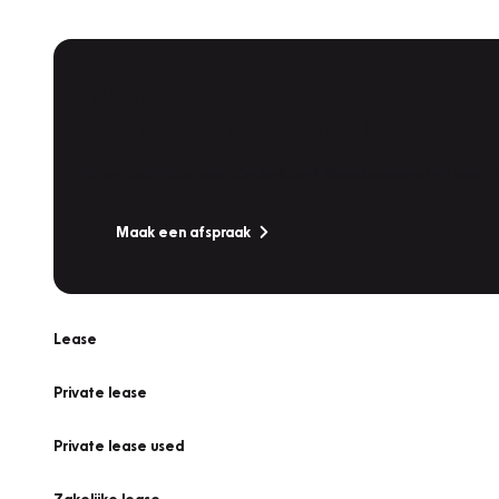
Plan een
Werkplaatsafspraak
Is uw auto toe aan Onderhoud, Bandenwissel of een Va
Maak een afspraak
Lease
Private lease
Private lease used