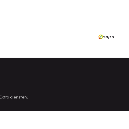
9.3/10
Extra diensten'.