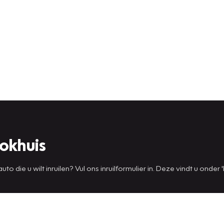
okhuis
die u wilt inruilen? Vul ons inruilformulier in. Deze vindt u onder '