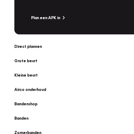
Is het weer tijd voor de jaarlijkse APK? Ga snel naar V
Plan een APK in
Direct plannen
Grote beurt
Kleine beurt
Airco onderhoud
Bandenshop
Banden
Zomerbanden