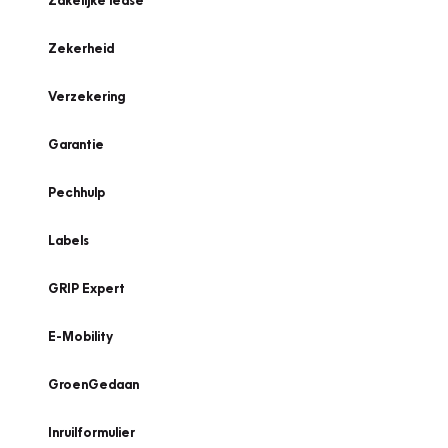
Zakelijke lease
Zekerheid
Verzekering
Garantie
Pechhulp
Labels
GRIP Expert
E-Mobility
GroenGedaan
Inruilformulier