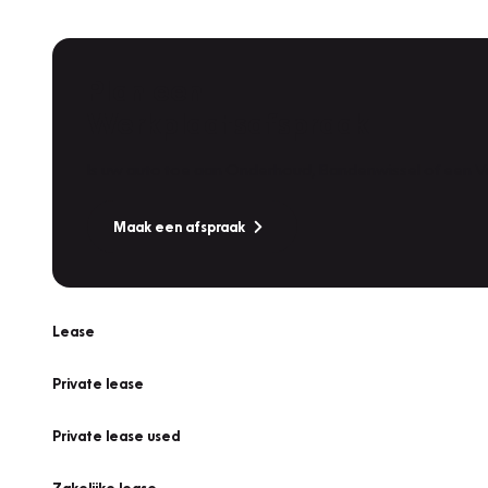
Plan een
Werkplaatsafspraak
Is uw auto toe aan Onderhoud, Bandenwissel of een Va
Maak een afspraak
Lease
Private lease
Private lease used