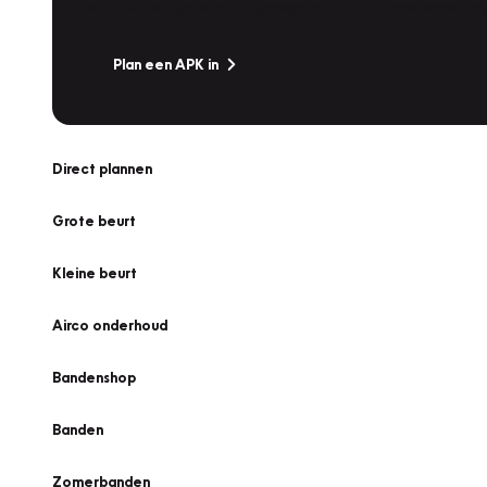
Is het weer tijd voor de jaarlijkse APK? Ga snel naar V
Plan een APK in
Direct plannen
Grote beurt
Kleine beurt
Airco onderhoud
Bandenshop
Banden
Zomerbanden