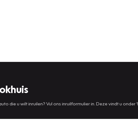
okhuis
die u wilt inruilen? Vul ons inruilformulier in. Deze vindt u onder '