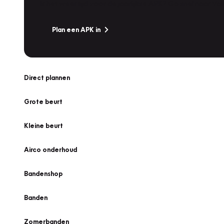
Is het weer tijd voor de jaarlijkse APK? Ga snel naar V
Plan een APK in
Direct plannen
Grote beurt
Kleine beurt
Airco onderhoud
Bandenshop
Banden
Zomerbanden