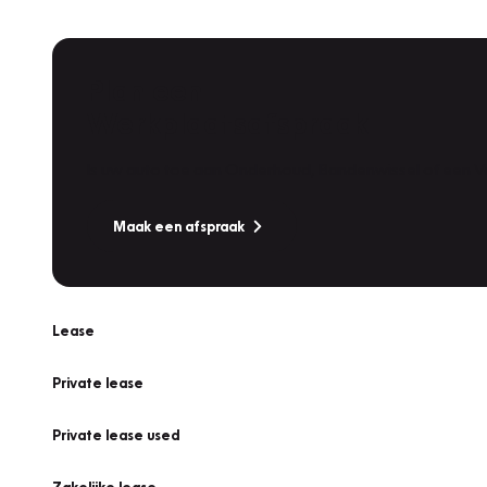
Plan een
Werkplaatsafspraak
Is uw auto toe aan Onderhoud, Bandenwissel of een Va
Maak een afspraak
Lease
Private lease
Private lease used