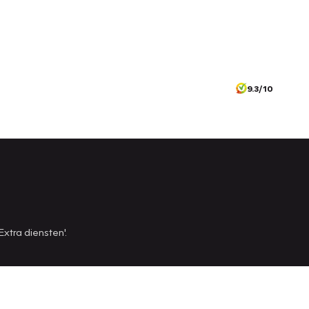
9.3/10
Extra diensten'.