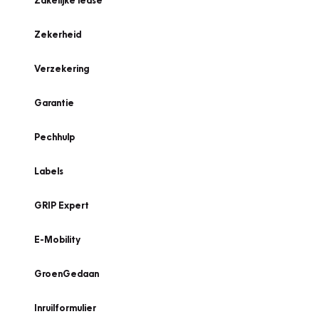
Zakelijke lease
Zekerheid
Verzekering
Garantie
Pechhulp
Labels
GRIP Expert
E-Mobility
GroenGedaan
Inruilformulier