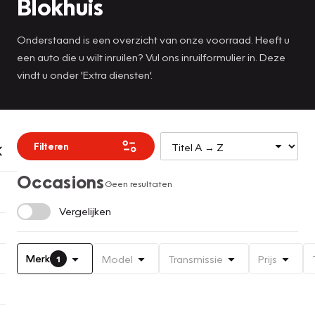
Blokhuis
Onderstaand is een overzicht van onze voorraad. Heeft u
een auto die u wilt inruilen? Vul ons inruilformulier in. Deze
vindt u onder 'Extra diensten'.
Filteren
Occasions
Geen resultaten
Vergelijken
Merk
Model
Transmissie
Prijs
1