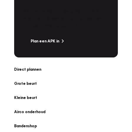
Is het weer tijd voor de jaarlijkse APK? Ga
snel naar Vakgarage bij u in de buurt, en ga
zonder zorgen de weg op!
Plan een APK in
Direct plannen
Grote beurt
Kleine beurt
Airco onderhoud
Bandenshop