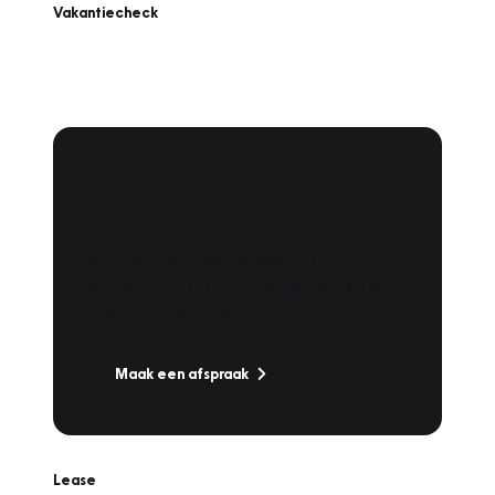
Vakantiecheck
Plan een
Werkplaatsafspraak
Is uw auto toe aan Onderhoud,
Bandenwissel of een Vakantiecheck? Plan
online een afspraak!
Maak een afspraak
Lease